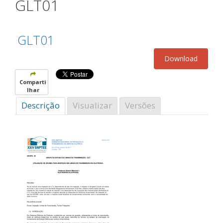
GLT01
GLT01
Comparti
lhar
Descrição
Visualizar
Versões